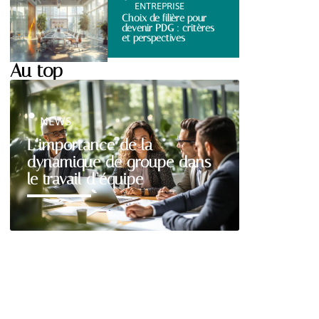
ENTREPRISE
Choix de filière pour
devenir PDG : critères
et perspectives
Au top
NEWS
L’importance de la
dynamique de groupe dans
le travail d’équipe