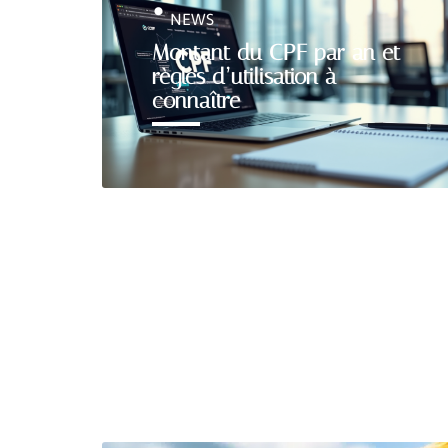
NEWS
Montant du CPF par an et
règles d’utilisation à
connaître
JOB