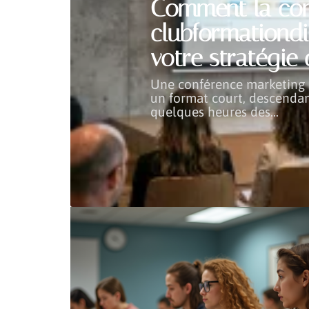
Comment la con
clubformationdig
votre stratégie 
Une conférence marketing à 
un format court, descendan
quelques heures des
…