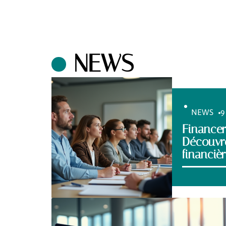
NEWS
NEWS
9
Financer
Découvre
financiè