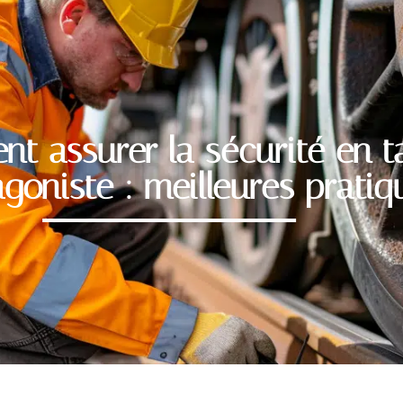
t assurer la sécurité en t
goniste : meilleures pratiq