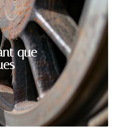
ant que
ues