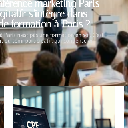
férence marketing Paris
ital.fr s’intègre dans
de formation à Paris ?
Paris n'est pas une formation en soi. C'est
t ou semi-participatif, qui condense en