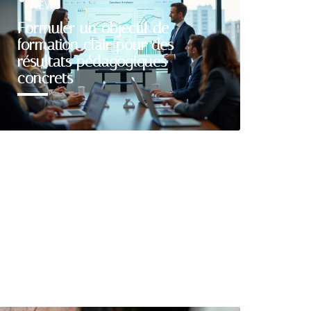
NEWS
Formuler un objectif de
formation clair pour des
résultats pédagogiques
concrets
Découvrir