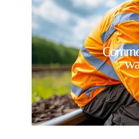
Commen
wa