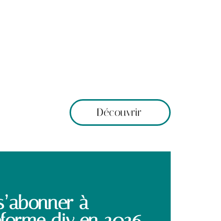
Découvrir
 s’abonner à
teforme diy en 2026