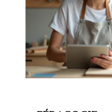
 dix
ien.