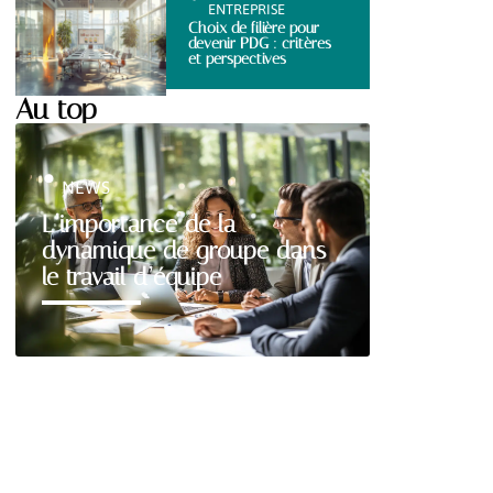
ENTREPRISE
Choix de filière pour
devenir PDG : critères
et perspectives
Au top
NEWS
L’importance de la
dynamique de groupe dans
le travail d’équipe