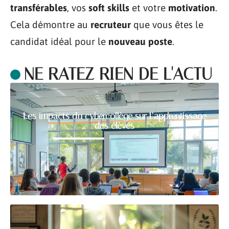
transférables
, vos
soft skills
et votre
motivation
.
Cela démontre au
recruteur
que vous êtes le
candidat idéal pour le
nouveau poste
.
NE RATEZ RIEN DE L'ACTU
Les impacts du cybercollège sur l’apprentissage
des élèves