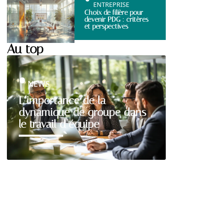
ENTREPRISE
Choix de filière pour
devenir PDG : critères
et perspectives
Au top
NEWS
L’importance de la
dynamique de groupe dans
le travail d’équipe