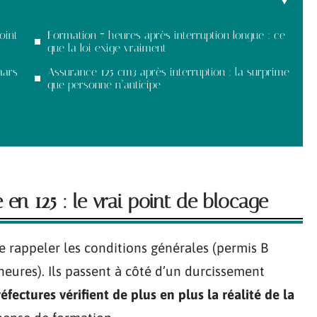
oint
Formation 7 heures après interruption longue : ce
que la loi exige vraiment
mars
Assurance 125 cm3 après interruption : la surprime
que personne n’anticipe
en 125 : le vrai point de blocage
e rappeler les conditions générales (permis B
heures). Ils passent à côté d’un durcissement
réfectures vérifient de plus en plus la réalité de la