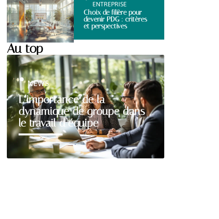
ENTREPRISE
Choix de filière pour
devenir PDG : critères
et perspectives
Au top
NEWS
L’importance de la
dynamique de groupe dans
le travail d’équipe